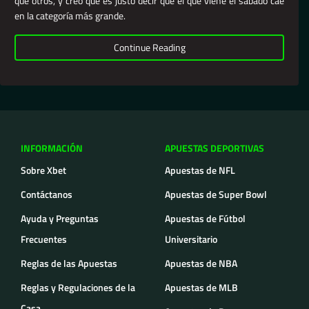
que otros, y creo que es justo decir que el que viene el sábado cae
en la categoría más grande.
Continue Reading
INFORMACIÓN
APUESTAS DEPORTIVAS
Sobre Xbet
Apuestas de NFL
Contáctanos
Apuestas de Super Bowl
Ayuda y Preguntas
Apuestas de Fútbol
Frecuentes
Universitario
Reglas de las Apuestas
Apuestas de NBA
Reglas y Regulaciones de la
Apuestas de MLB
Casa