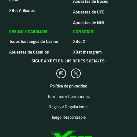
Apuestas de Boxeo
XBet Afiliados
Apuestas de UFC
Apuestas de NHL
CASINO Y CABALLOS
CONECTAR
Todos los Juegos de Casino
XBet X
Apuestas de Caballos
XBet Instagram
SIGUE A XBET EN LAS REDES SOCIALES:
Política de privacidad
Términos y Condiciones
Reglas y Regulaciones
Juego Responsable