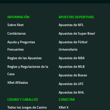
INFORMACIÓN
APUESTAS DEPORTIVAS
Sobre Xbet
Apuestas de NFL
Contáctanos
Apuestas de Super Bowl
Ayuda y Preguntas
Apuestas de Fútbol
Frecuentes
Universitario
Reglas de las Apuestas
Apuestas de NBA
Reglas y Regulaciones de la
Apuestas de MLB
Casa
Apuestas de Boxeo
XBet Afiliados
Apuestas de UFC
Apuestas de NHL
CASINO Y CABALLOS
CONECTAR
Todos los Juegos de Casino
XBet X