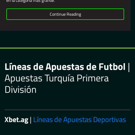
en la categoría más grande.
Continue Reading
Líneas de Apuestas de Futbol
|
Apuestas Turquía Primera
División
Xbet.ag
|
Líneas de Apuestas Deportivas