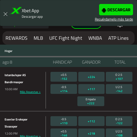
INICIAR
ÚNETE
DESCARGAR
Xbet App
SESIÓN
AHORA
Descargar app
Recuérdamelo más tarde
Sportsbook
Ayuda
REWARDS
MLB
UFC Fight Night
WNBA
ATP Lines
W
Hogar
MAKE YOUR NEXT BET
WITH XBET
ago 8
HANDICAP
GANADOR
TOTAL
+0.5
O 2.5
XBET IS LOADING THE PAGE...
IF THE
Istanbulspor AS
+224
-152
+107
Bandirmaspor
PAGE YOU ARE ON DOES NOT LOAD
-0.5
U 2.5
+117
10:00 AM
BY NOW
+114
-142
Más Apuestas >
PLEASE
CLICK REFRESH
OR
CLICK
Empate
+222
HERE TO SIGNUP.
-0.5
O 2.5
Esenler Erokspor
+112
+110
-122
IN SOME CIRCUMSTANCES IF YOU
Sivasspor
+0.5
U 2.5
ARE SEEING THIS PAGE, AND IT
+218
12:00 PM
-146
-108
Más Apuestas >