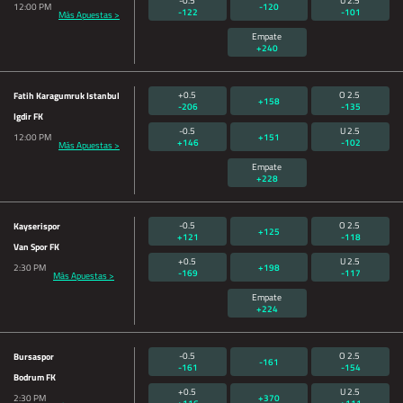
-0.5
U 2.5
-120
12:00 PM
-122
-101
Más Apuestas >
Empate
+240
+0.5
O 2.5
Fatih Karagumruk Istanbul
+158
-206
-135
Igdir FK
-0.5
U 2.5
+151
12:00 PM
+146
-102
Más Apuestas >
Empate
+228
-0.5
O 2.5
Kayserispor
+125
+121
-118
Van Spor FK
+0.5
U 2.5
+198
2:30 PM
-169
-117
Más Apuestas >
Empate
+224
-0.5
O 2.5
Bursaspor
-161
-161
-154
Bodrum FK
+0.5
U 2.5
+370
2:30 PM