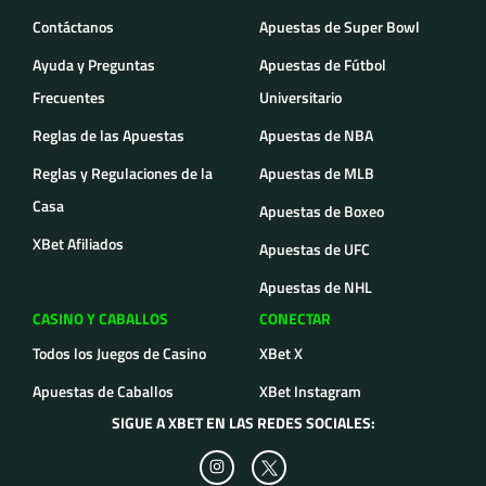
Contáctanos
Apuestas de Super Bowl
Ayuda y Preguntas
Apuestas de Fútbol
Frecuentes
Universitario
Reglas de las Apuestas
Apuestas de NBA
Reglas y Regulaciones de la
Apuestas de MLB
Casa
Apuestas de Boxeo
XBet Afiliados
Apuestas de UFC
Apuestas de NHL
CASINO Y CABALLOS
CONECTAR
Todos los Juegos de Casino
XBet X
Apuestas de Caballos
XBet Instagram
SIGUE A XBET EN LAS REDES SOCIALES: