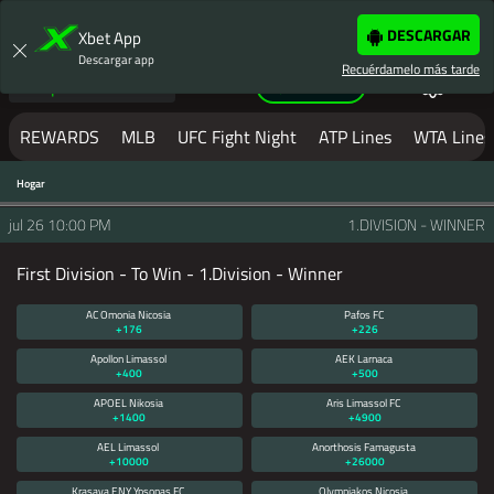
INICIAR
ÚNETE
DESCARGAR
Xbet App
SESIÓN
AHORA
Descargar app
Recuérdamelo más tarde
Sportsbook
Ayuda
REWARDS
MLB
UFC Fight Night
ATP Lines
WTA Lines
Hogar
MAKE YOUR NEXT BET
WITH XBET
jul 26
10:00 PM
1.DIVISION - WINNER
First Division - To Win - 1.Division - Winner
XBET IS LOADING THE PAGE...
IF THE
PAGE YOU ARE ON DOES NOT LOAD
AC Omonia Nicosia
Pafos FC
BY NOW
+176
+226
PLEASE
CLICK REFRESH
OR
CLICK
Apollon Limassol
AEK Larnaca
+400
+500
HERE TO SIGNUP.
APOEL Nikosia
Aris Limassol FC
+1400
+4900
AEL Limassol
Anorthosis Famagusta
IN SOME CIRCUMSTANCES IF YOU
+10000
+26000
ARE SEEING THIS PAGE, AND IT
Krasava ENY Ypsonas FC
Olympiakos Nicosia