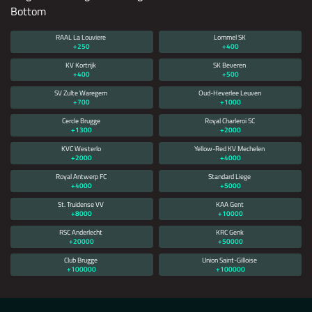
Bottom
RAAL La Louviere
Lommel SK
+250
+400
KV Kortrijk
SK Beveren
+400
+500
SV Zulte Waregem
Oud-Heverlee Leuven
+700
+1000
Cercle Brugge
Royal Charleroi SC
+1300
+2000
KVC Westerlo
Yellow-Red KV Mechelen
+2000
+4000
Royal Antwerp FC
Standard Liege
+4000
+5000
St. Truidense VV
KAA Gent
+8000
+10000
RSC Anderlecht
KRC Genk
+20000
+50000
Club Brugge
Union Saint-Gilloise
+100000
+100000