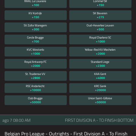
RAAL La Louviere
Lommel SK
+100
+150
KV Kortrijk
SK Beveren
+150
+275
SV Zulte Waregem
Oud-Heverlee Leuven
+300
+500
Cercle Brugge
Royal Charleroi SC
+700
+1000
KVC Westerlo
Yellow-Red KV Mechelen
+1000
+2000
Royal Antwerp FC
Standard Liege
+2000
+2300
St. Truidense VV
KAA Gent
+2800
+4000
RSC Anderlecht
KRC Genk
+10000
+20000
Club Brugge
Union Saint-Gilloise
+50000
+50000
ago 7
08:00 AM
FIRST DIVISION A - TO FINISH BOTTOM
Belgian Pro League - Outrights - First Division A - To Finish