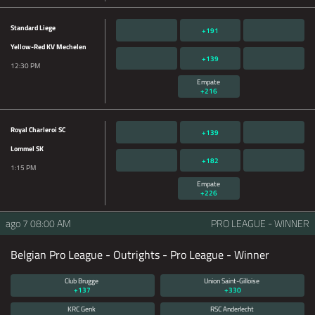
Standard Liege
+191
Yellow-Red KV Mechelen
+139
12:30 PM
Empate
+216
Royal Charleroi SC
+139
Lommel SK
+182
1:15 PM
Empate
+226
ago 7
08:00 AM
PRO LEAGUE - WINNER
Belgian Pro League - Outrights - Pro League - Winner
Club Brugge
Union Saint-Gilloise
+137
+330
KRC Genk
RSC Anderlecht