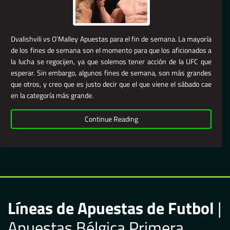
Dvalishvili vs O’Malley Apuestas para el fin de semana. La mayoría
de los fines de semana son el momento para que los aficionados a
la lucha se regocijen, ya que solemos tener acción de la UFC que
esperar. Sin embargo, algunos fines de semana, son más grandes
que otros, y creo que es justo decir que el que viene el sábado cae
en la categoría más grande.
Continue Reading
Líneas de Apuestas de Futbol
|
Apuestas Bélgica Primera