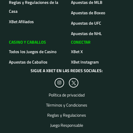
Reglas y Regulaciones de la
Apuestas de MLB
Casa
Apuestas de Boxeo
XBet Afiliados
Apuestas de UFC
Apuestas de NHL
CASINO Y CABALLOS
CONECTAR
Todos los Juegos de Casino
XBet X
Apuestas de Caballos
XBet Instagram
SIGUE A XBET EN LAS REDES SOCIALES:
Política de privacidad
Términos y Condiciones
Reglas y Regulaciones
Juego Responsable