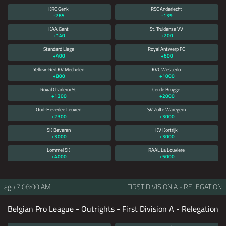
KRC Genk
RSC Anderlecht
-285
-139
KAA Gent
St. Truidense VV
+140
+200
Standard Liege
Royal Antwerp FC
+400
+600
Yellow-Red KV Mechelen
KVC Westerlo
+800
+1000
Royal Charleroi SC
Cercle Brugge
+1300
+2000
Oud-Heverlee Leuven
SV Zulte Waregem
+2300
+3000
SK Beveren
KV Kortrijk
+3000
+3000
Lommel SK
RAAL La Louviere
+4000
+5000
ago 7
08:00 AM
FIRST DIVISION A - RELEGATION
Belgian Pro League - Outrights - First Division A - Relegation