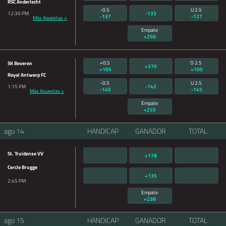
RSC Anderlecht
-0.5
U 2.5
-133
12:30 PM
-137
-127
Más Apuestas >
Empate
+250
+0.5
O 2.5
SK Beveren
+370
+105
+105
Royal Antwerp FC
-0.5
U 2.5
-142
1:15 PM
-145
-145
Más Apuestas >
Empate
+255
ago 14
HANDICAP
GANADOR
TOTAL
St. Truidense VV
+178
Cercle Brugge
+135
2:45 PM
Empate
+238
ago 15
HANDICAP
GANADOR
TOTAL