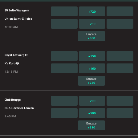
SV Zulte Waregem
+720
Union Saint-Gilloise
-290
10:00 AM
Empate
+360
Royal Antwerp FC
+158
KV Kortrijk
+160
12:15 PM
Empate
+226
Club Brugge
-200
Oud-Heverlee Leuven
+500
2:45 PM
Empate
+310