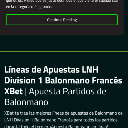
que otros, y creo que es justo decir que el que viene el sábado cae
en la categoría más grande.
Continue Reading
Líneas de Apuestas LNH
Division 1 Balonmano Francés
XBet
| Apuesta Partidos de
Balonmano
XBet te trae las mejores líneas de apuestas de Balonmano de
LNH Division 1 Balonmano Francés para todos los partidos
durante todo el torneo. ¡Apuesta Balonmano en línea!