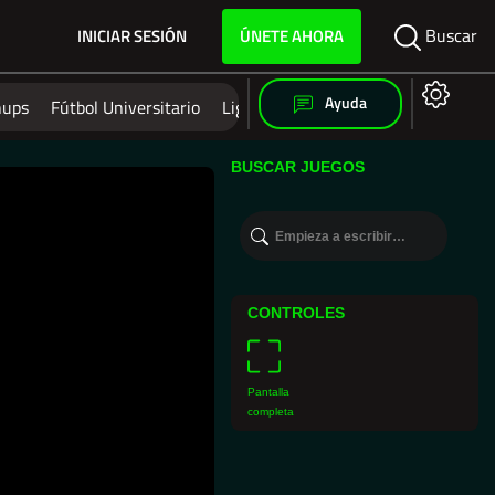
Buscar
INICIAR SESIÓN
ÚNETE AHORA
Ayuda
hups
Fútbol Universitario
Liga Premier Inglesa
PGA Ganado
BUSCAR JUEGOS
 NOT LOAD
BY NOW
NUP.
CONTROLES
TICALLY CLEAR ITSELF, XBET AND / OR
EGION YET.
Pantalla
completa
ÓN AÚN.