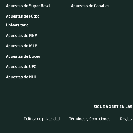
Apuestas de Super Bowl
Apuestas de Caballos
Apuestas de Fútbol
Universitario
Apuestas de NBA
Apuestas de MLB
Apuestas de Boxeo
Apuestas de UFC
Apuestas de NHL
SIGUE A XBET EN LAS
Política de privacidad
Términos y Condiciones
Reglas 