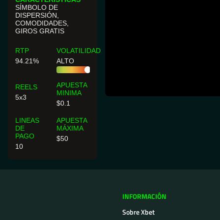
búsqueda de riquezas y
SÍMBOLO DE
deja que la magia de la
DISPERSIÓN,
suerte te favorezca en
COMODIDADES,
cada giro!
GIROS GRATIS
RTP
VOLATILIDAD
94.21%
ALTO
APUESTA
REELS
MINIMA
5x3
$0.1
LINEAS
APUESTA
DE
MÁXIMA
PAGO
$50
10
INFORMACIÓN
Sobre Xbet