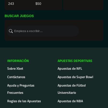
243
$50
BUSCAR JUEGOS
INFORMACIÓN
APUESTAS DEPORTIVAS
Sobre Xbet
Apuestas de NFL
Contáctanos
Apuestas de Super Bowl
Ayuda y Preguntas
Apuestas de Fútbol
Frecuentes
Universitario
Reglas de las Apuestas
Apuestas de NBA