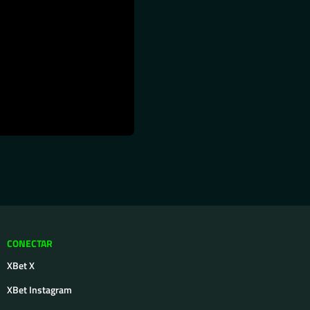
CONECTAR
XBet X
XBet Instagram