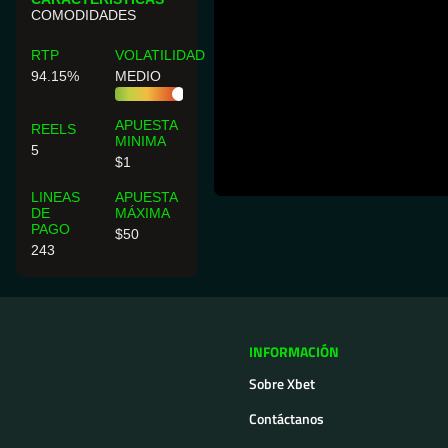
inmersiva. ¡Tu aventura
COMODIDADES
submarina comienza
ahora!
RTP
VOLATILIDAD
94.15%
MEDIO
APUESTA
REELS
MINIMA
5
$1
LINEAS
APUESTA
DE
MÁXIMA
PAGO
$50
243
INFORMACIÓN
Sobre Xbet
Contáctanos