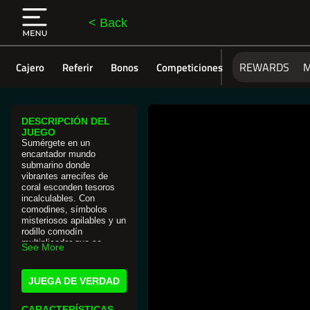
< Back
REWARDS
Cajero
Referir
Bonos
Competiciones
DESCRIPCIÓN DEL
JUEGO
Sumérgete en un
encantador mundo
submarino donde
XBET IS LOADING 
vibrantes arrecifes de
coral esconden tesoros
PL
incalculables. Con
comodines, símbolos
misteriosos apilables y un
IN SOME CIRCUMSTANCES IF YOU ARE S
rodillo comodín
multiplicador que se
See More
ONLINE SP
desplaza, tus
posibilidades de descubrir
NO D
riquezas son tan grandes
JUEGA DE VERDAD
como el océano. Gira
para ganar en esta slots
visualmente impactante e
CARACTERÍSTICAS