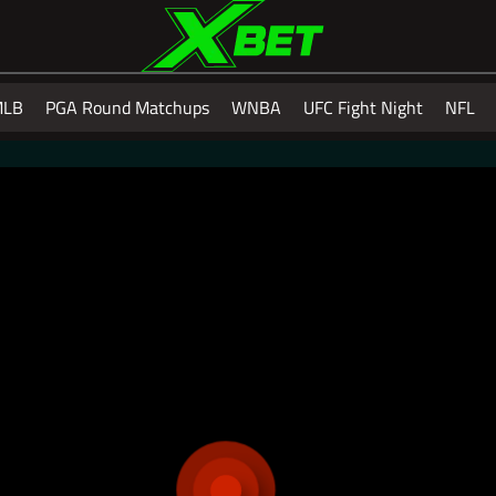
MLB
PGA Round Matchups
WNBA
UFC Fight Night
NFL
MAKE YOUR NEXT BET
WITH XBET
THE PAGE...
IF THE PAGE YOU ARE ON DOES
EASE
CLICK REFRESH
OR
CLICK HERE TO SIG
EEING THIS PAGE, AND IT DOES NOT AUTOMA
ORTS BETTING IS NOT AVAILABLE IN YOUR R
ISPONIBLE DISCULPE, XBET NO HA LLEGADO A SU REGI
无法使用对不起，品牌还没有来到你的地区